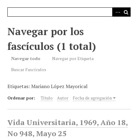
i
n
c
i
Navegar por los
p
a
fascículos (1 total)
l
Navegar todo
Navegar por Etiqueta
Buscar Fascículos
Etiquetas: Mariano López Mayorical
Ordenar por:
Título
Autor
Fecha de agregación
Vida Universitaria, 1969, Año 18,
No 948, Mayo 25