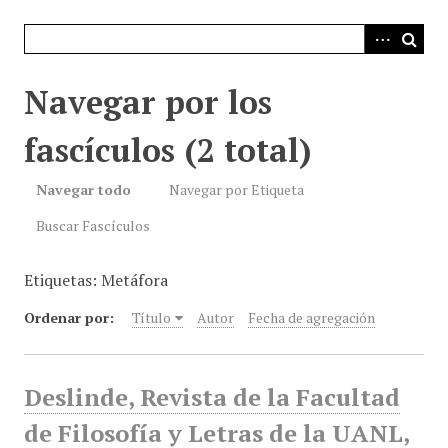
i
n
c
i
Navegar por los
p
a
fascículos (2 total)
l
Navegar todo
Navegar por Etiqueta
Buscar Fascículos
Etiquetas: Metáfora
Ordenar por:
Título
Autor
Fecha de agregación
Deslinde, Revista de la Facultad
de Filosofía y Letras de la UANL,