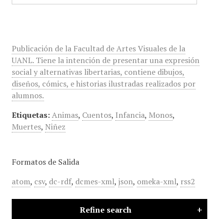
Publicación de la Facultad de Artes Visuales de la
UANL. Tiene la intención de presentar una expresión
social y alternativas libertarias, contiene dibujos,
diseños, cómics, e historias ilustradas realizados por
alumnos.
Etiquetas:
Animas
,
Cuentos
,
Infancia
,
Monos
,
Muertes
,
Niñez
Formatos de Salida
atom
,
csv
,
dc-rdf
,
dcmes-xml
,
json
,
omeka-xml
,
rss2
Refine search