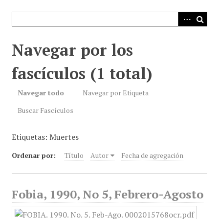
i
n
c
i
Navegar por los
p
a
fascículos (1 total)
l
Navegar todo
Navegar por Etiqueta
Buscar Fascículos
Etiquetas: Muertes
Ordenar por:
Título
Autor
Fecha de agregación
Fobia, 1990, No 5, Febrero-Agosto