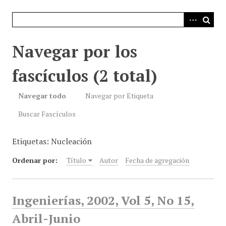
i
n
c
i
Navegar por los
p
a
fascículos (2 total)
l
Navegar todo
Navegar por Etiqueta
Buscar Fascículos
Etiquetas: Nucleación
Ordenar por:
Título
Autor
Fecha de agregación
Ingenierías, 2002, Vol 5, No 15,
Abril-Junio