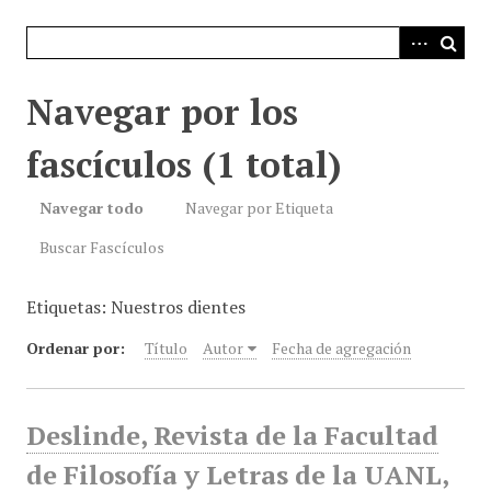
i
n
c
i
Navegar por los
p
a
fascículos (1 total)
l
Navegar todo
Navegar por Etiqueta
Buscar Fascículos
Etiquetas: Nuestros dientes
Ordenar por:
Título
Autor
Fecha de agregación
Deslinde, Revista de la Facultad
de Filosofía y Letras de la UANL,