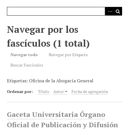
i
n
c
i
Navegar por los
p
a
fascículos (1 total)
l
Navegar todo
Navegar por Etiqueta
Buscar Fascículos
Etiquetas: Oficina de la Abogacía General
Ordenar por:
Título
Autor
Fecha de agregación
Gaceta Universitaria Órgano
Oficial de Publicación y Difusión