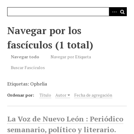
i
n
c
i
Navegar por los
p
a
fascículos (1 total)
l
Navegar todo
Navegar por Etiqueta
Buscar Fascículos
Etiquetas: Ophelia
Ordenar por:
Título
Autor
Fecha de agregación
La Voz de Nuevo León : Periódico
semanario, político y literario.