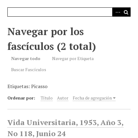
i
n
c
i
Navegar por los
p
a
fascículos (2 total)
l
Navegar todo
Navegar por Etiqueta
Buscar Fascículos
Etiquetas: Picasso
Ordenar por:
Título
Autor
Fecha de agregación
Vida Universitaria, 1953, Año 3,
No 118, Junio 24