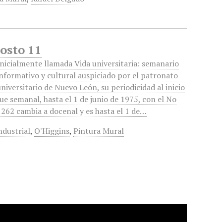
gosto 11
Inicialmente llamada Vida universitaria: semanario
informativo y cultural auspiciado por el patronato
universitario de Nuevo León, su periodicidad al inicio
fue semanal, hasta el 1 de junio de 1975, con el No
1262 cambia a docenal y es hasta el 1 de…
ndustrial
,
O'Higgins
,
Pintura Mural