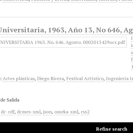
niversitaria, 1963, Año 13, No 646, A
:
Artes plásticas
,
Diego Rivera
,
Festival Artístico
,
Ingeniería I
de Salida
,
dc-rdf
,
dcmes-xml
,
json
,
omeka-xml
,
rss2
Refine search