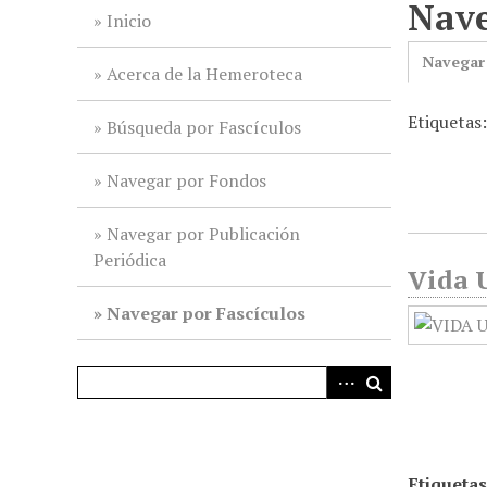
Nave
i
Inicio
n
Navegar
c
Acerca de la Hemeroteca
i
Etiquetas
p
Búsqueda por Fascículos
a
l
Navegar por Fondos
Navegar por Publicación
Periódica
Vida U
Navegar por Fascículos
Etiquetas