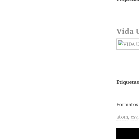
Vida U
Etiquetas
Formatos 
atom
,
csv