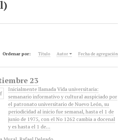
l)
Ordenar por:
Título
Autor
Fecha de agregación
ptiembre 23
Inicialmente llamada Vida universitaria:
semanario informativo y cultural auspiciado por
el patronato universitario de Nuevo León, su
periodicidad al inicio fue semanal, hasta el 1 de
junio de 1975, con el No 1262 cambia a docenal
y es hasta el 1 de…
a Mural
,
Rafael Delgado