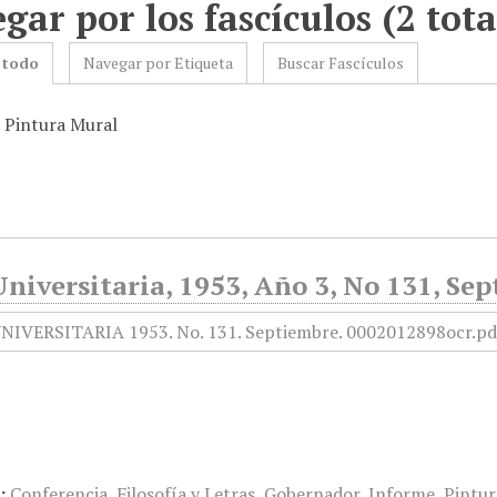
gar por los fascículos (2 tota
 todo
Navegar por Etiqueta
Buscar Fascículos
: Pintura Mural
niversitaria, 1953, Año 3, No 131, Se
:
Conferencia
,
Filosofía y Letras
,
Gobernador
,
Informe
,
Pintur