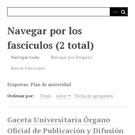
i
n
c
i
Navegar por los
p
a
fascículos (2 total)
l
Navegar todo
Navegar por Etiqueta
Buscar Fascículos
Etiquetas: Plan de austeridad
Ordenar por:
Título
Autor
Fecha de agregación
Gaceta Universitaria Órgano
Oficial de Publicación y Difusión