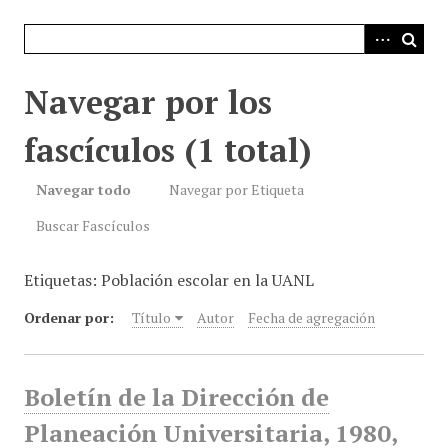
i
n
c
i
Navegar por los
p
a
fascículos (1 total)
l
Navegar todo
Navegar por Etiqueta
Buscar Fascículos
Etiquetas: Población escolar en la UANL
Ordenar por:
Título
Autor
Fecha de agregación
Boletín de la Dirección de
Planeación Universitaria, 1980,