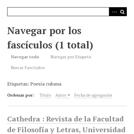
i
n
c
i
Navegar por los
p
a
fascículos (1 total)
l
Navegar todo
Navegar por Etiqueta
Buscar Fascículos
Etiquetas: Poesía cubana
Ordenar por:
Título
Autor
Fecha de agregación
Cathedra : Revista de la Facultad
de Filosofía y Letras, Universidad