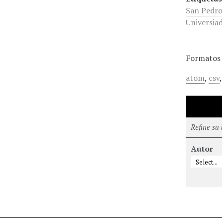
San Pedr
Universia
Formatos 
atom
,
csv
Refine su
Autor