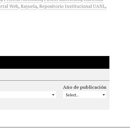
rtal Web
,
Rayuela
,
Repositorio Institucional UANL
,
Año de publicación