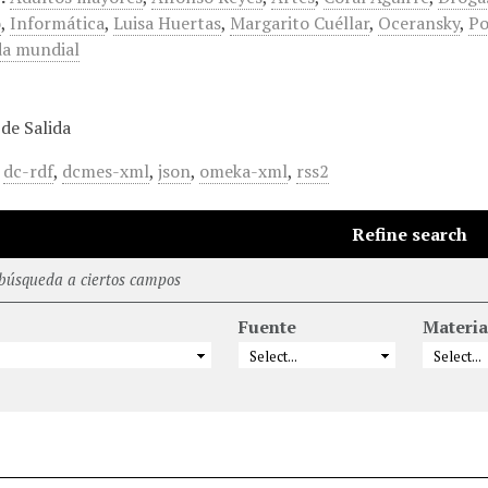
o
,
Informática
,
Luisa Huertas
,
Margarito Cuéllar
,
Oceransky
,
Po
da mundial
de Salida
,
dc-rdf
,
dcmes-xml
,
json
,
omeka-xml
,
rss2
Refine search
 búsqueda a ciertos campos
Fuente
Materia