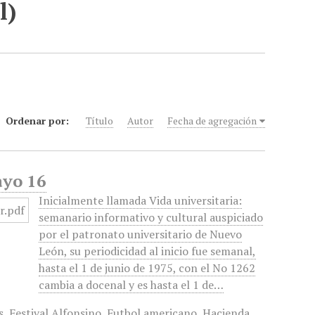
l)
Ordenar por:
Título
Autor
Fecha de agregación
ayo 16
Inicialmente llamada Vida universitaria:
semanario informativo y cultural auspiciado
por el patronato universitario de Nuevo
León, su periodicidad al inicio fue semanal,
hasta el 1 de junio de 1975, con el No 1262
cambia a docenal y es hasta el 1 de…
s
,
Festival Alfonsino
,
Futbol americano
,
Hacienda