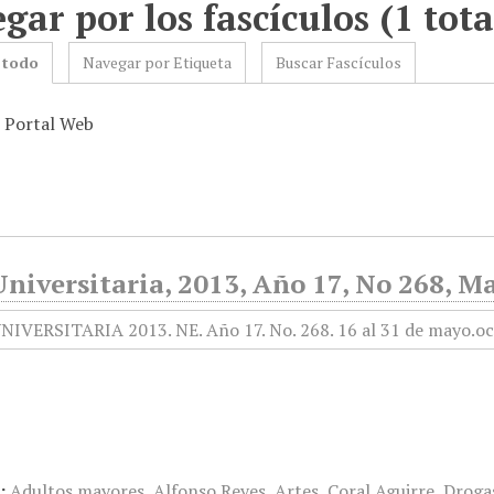
gar por los fascículos (1 tota
 todo
Navegar por Etiqueta
Buscar Fascículos
: Portal Web
niversitaria, 2013, Año 17, No 268, M
:
Adultos mayores
,
Alfonso Reyes
,
Artes
,
Coral Aguirre
,
Droga