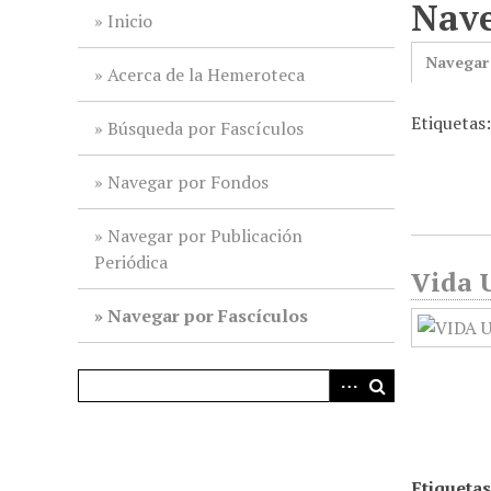
Nave
i
Inicio
n
Navegar
c
Acerca de la Hemeroteca
i
Etiquetas
p
Búsqueda por Fascículos
a
l
Navegar por Fondos
Navegar por Publicación
Periódica
Vida U
Navegar por Fascículos
Etiquetas