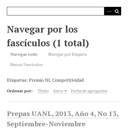
i
n
c
i
Navegar por los
p
a
fascículos (1 total)
l
Navegar todo
Navegar por Etiqueta
Buscar Fascículos
Etiquetas: Premio NL Competitividad
Ordenar por:
Título
Autor
Fecha de agregación
Prepas UANL, 2013, Año 4, No 13,
Septiembre-Noviembre