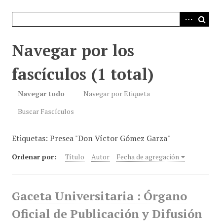
i
n
c
i
Navegar por los
p
a
fascículos (1 total)
l
Navegar todo
Navegar por Etiqueta
Buscar Fascículos
Etiquetas: Presea "Don Víctor Gómez Garza"
Ordenar por:
Título
Autor
Fecha de agregación
Gaceta Universitaria : Órgano
Oficial de Publicación y Difusión