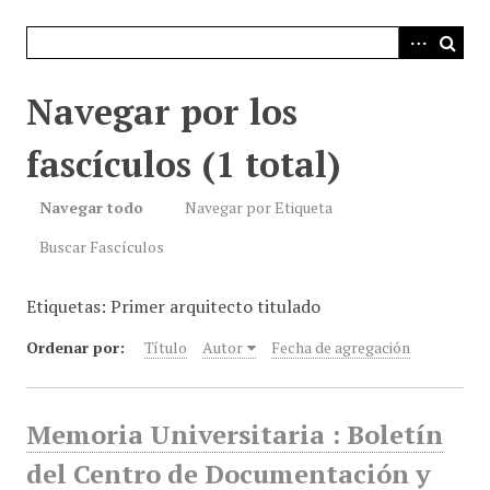
i
n
c
i
Navegar por los
p
a
fascículos (1 total)
l
Navegar todo
Navegar por Etiqueta
Buscar Fascículos
Etiquetas: Primer arquitecto titulado
Ordenar por:
Título
Autor
Fecha de agregación
Memoria Universitaria : Boletín
del Centro de Documentación y