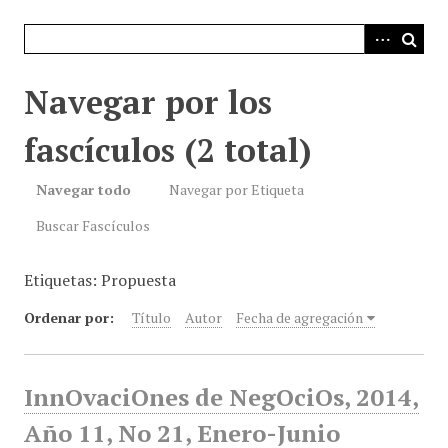
i
n
c
i
Navegar por los
p
a
fascículos (2 total)
l
Navegar todo
Navegar por Etiqueta
Buscar Fascículos
Etiquetas: Propuesta
Ordenar por:
Título
Autor
Fecha de agregación
InnOvaciOnes de NegOciOs, 2014,
Año 11, No 21, Enero-Junio