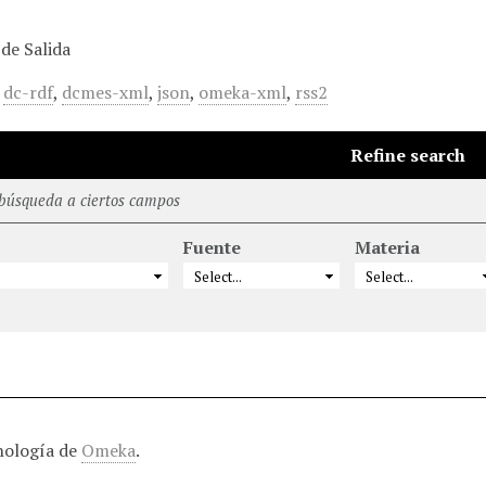
de Salida
,
dc-rdf
,
dcmes-xml
,
json
,
omeka-xml
,
rss2
Refine search
 búsqueda a ciertos campos
Fuente
Materia
nología de
Omeka
.