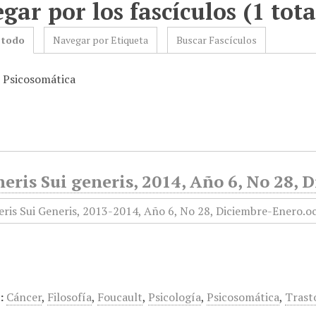
gar por los fascículos (1 tota
 todo
Navegar por Etiqueta
Buscar Fascículos
: Psicosomática
eris Sui generis, 2014, Año 6, No 28,
:
Cáncer
,
Filosofía
,
Foucault
,
Psicología
,
Psicosomática
,
Trast