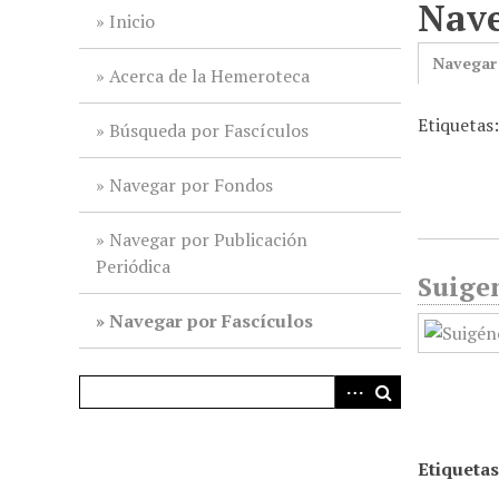
Nave
i
Inicio
n
Navegar
c
Acerca de la Hemeroteca
i
Etiquetas
p
Búsqueda por Fascículos
a
l
Navegar por Fondos
Navegar por Publicación
Periódica
Suigen
Navegar por Fascículos
Etiquetas