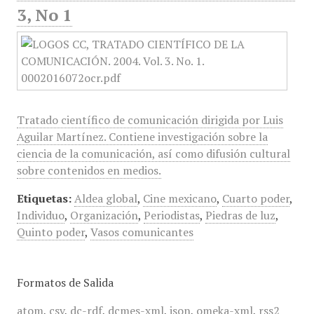
3, No 1
Tratado científico de comunicación dirigida por Luis
Aguilar Martínez. Contiene investigación sobre la
ciencia de la comunicación, así como difusión cultural
sobre contenidos en medios.
Etiquetas:
Aldea global
,
Cine mexicano
,
Cuarto poder
,
Individuo
,
Organización
,
Periodistas
,
Piedras de luz
,
Quinto poder
,
Vasos comunicantes
Formatos de Salida
atom
,
csv
,
dc-rdf
,
dcmes-xml
,
json
,
omeka-xml
,
rss2