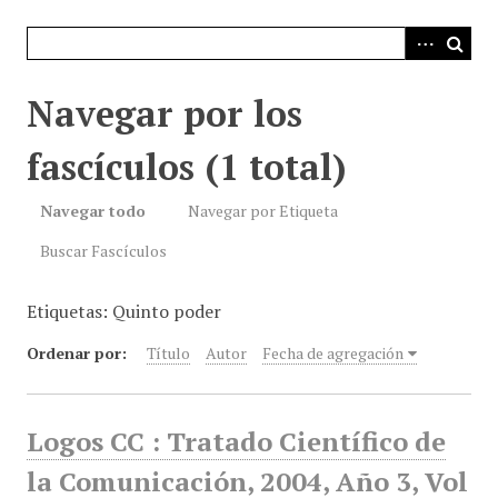
i
n
c
i
Navegar por los
p
a
fascículos (1 total)
l
Navegar todo
Navegar por Etiqueta
Buscar Fascículos
Etiquetas: Quinto poder
Ordenar por:
Título
Autor
Fecha de agregación
Logos CC : Tratado Científico de
la Comunicación, 2004, Año 3, Vol