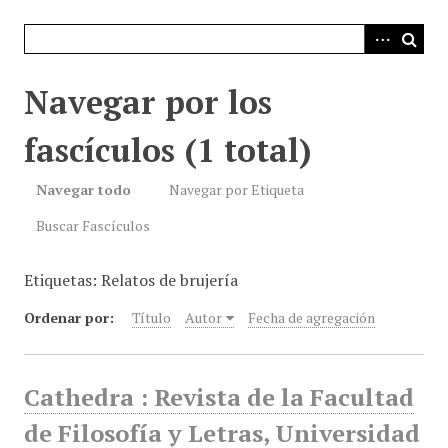
i
n
c
i
Navegar por los
p
a
fascículos (1 total)
l
Navegar todo
Navegar por Etiqueta
Buscar Fascículos
Etiquetas: Relatos de brujería
Ordenar por:
Título
Autor
Fecha de agregación
Cathedra : Revista de la Facultad
de Filosofía y Letras, Universidad