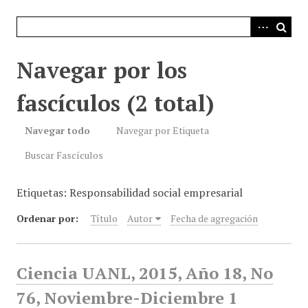
i
n
c
i
Navegar por los
p
a
fascículos (2 total)
l
Navegar todo
Navegar por Etiqueta
Buscar Fascículos
Etiquetas: Responsabilidad social empresarial
Ordenar por:
Título
Autor
Fecha de agregación
Ciencia UANL, 2015, Año 18, No
76, Noviembre-Diciembre 1