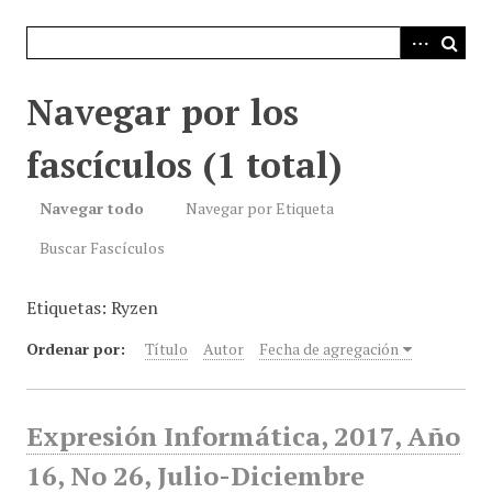
i
n
c
i
Navegar por los
p
a
fascículos (1 total)
l
Navegar todo
Navegar por Etiqueta
Buscar Fascículos
Etiquetas: Ryzen
Ordenar por:
Título
Autor
Fecha de agregación
Expresión Informática, 2017, Año
16, No 26, Julio-Diciembre