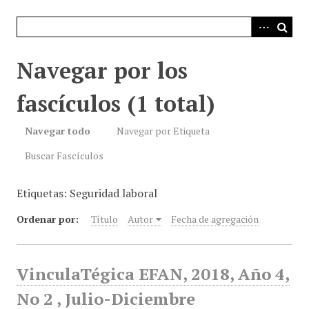
i
n
c
i
Navegar por los
p
a
fascículos (1 total)
l
Navegar todo
Navegar por Etiqueta
Buscar Fascículos
Etiquetas: Seguridad laboral
Ordenar por:
Título
Autor
Fecha de agregación
VinculaTégica EFAN, 2018, Año 4,
No 2 , Julio-Diciembre