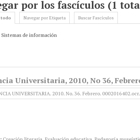
gar por los fascículos (1 tota
 todo
Navegar por Etiqueta
Buscar Fascículos
: Sistemas de información
cia Universitaria, 2010, No 36, Febrer
:
Creación literaria
,
Evaluación educativa
,
Pedagogía museísti