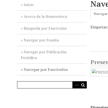
Nave
i
Inicio
n
Navegar
c
Acerca de la Hemeroteca
i
Etiquetas
p
Búsqueda por Fascículos
a
l
Navegar por Fondos
Navegar por Publicación
Periódica
Presen
Navegar por Fascículos
Etiquetas