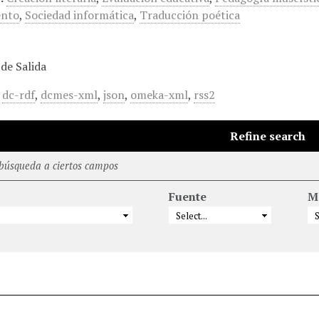
ento
,
Sociedad informática
,
Traducción poética
de Salida
,
dc-rdf
,
dcmes-xml
,
json
,
omeka-xml
,
rss2
Refine search
 búsqueda a ciertos campos
Fuente
M