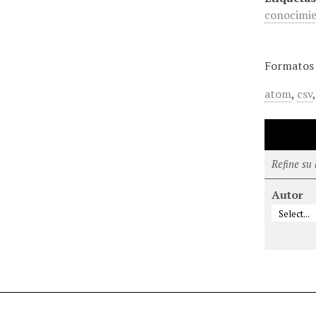
conocimi
Formatos 
atom
,
csv
Refine su
Autor