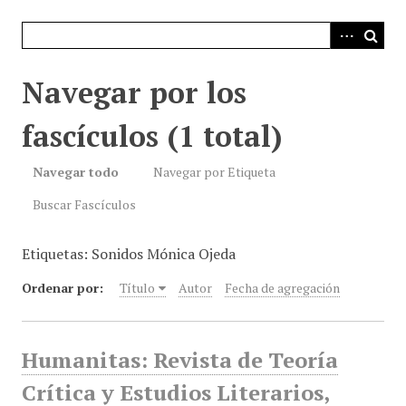
i
n
c
i
Navegar por los
p
a
fascículos (1 total)
l
Navegar todo
Navegar por Etiqueta
Buscar Fascículos
Etiquetas: Sonidos Mónica Ojeda
Ordenar por:
Título
Autor
Fecha de agregación
Humanitas: Revista de Teoría
Crítica y Estudios Literarios,