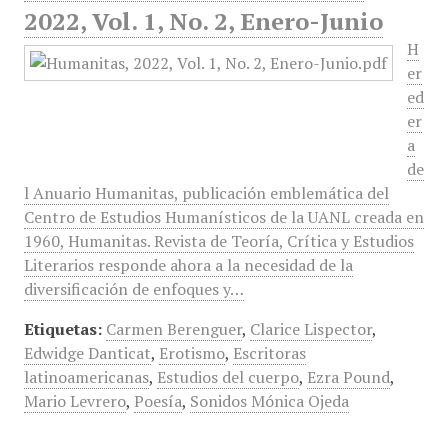
2022, Vol. 1, No. 2, Enero-Junio
H
er
ed
er
a
de
l Anuario Humanitas, publicación emblemática del
Centro de Estudios Humanísticos de la UANL creada en
1960, Humanitas. Revista de Teoría, Crítica y Estudios
Literarios responde ahora a la necesidad de la
diversificación de enfoques y…
Etiquetas:
Carmen Berenguer
,
Clarice Lispector
,
Edwidge Danticat
,
Erotismo
,
Escritoras
latinoamericanas
,
Estudios del cuerpo
,
Ezra Pound
,
Mario Levrero
,
Poesía
,
Sonidos Mónica Ojeda