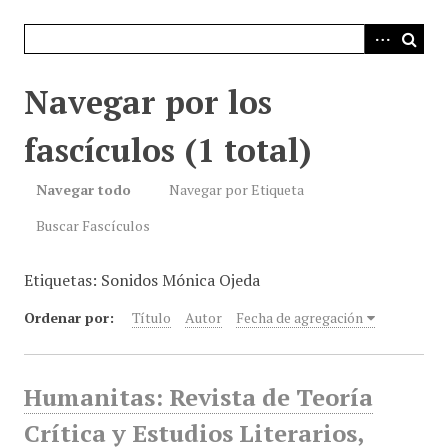
i
n
c
i
Navegar por los
p
a
fascículos (1 total)
l
Navegar todo
Navegar por Etiqueta
Buscar Fascículos
Etiquetas: Sonidos Mónica Ojeda
Ordenar por:
Título
Autor
Fecha de agregación
Humanitas: Revista de Teoría
Crítica y Estudios Literarios,