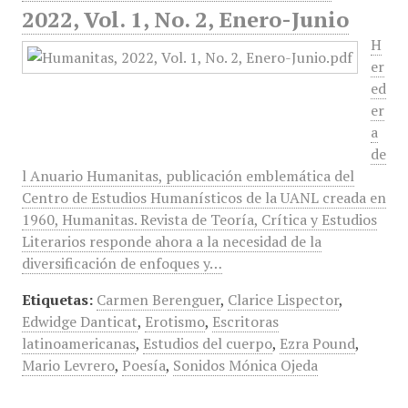
2022, Vol. 1, No. 2, Enero-Junio
H
er
ed
er
a
de
l Anuario Humanitas, publicación emblemática del
Centro de Estudios Humanísticos de la UANL creada en
1960, Humanitas. Revista de Teoría, Crítica y Estudios
Literarios responde ahora a la necesidad de la
diversificación de enfoques y…
Etiquetas:
Carmen Berenguer
,
Clarice Lispector
,
Edwidge Danticat
,
Erotismo
,
Escritoras
latinoamericanas
,
Estudios del cuerpo
,
Ezra Pound
,
Mario Levrero
,
Poesía
,
Sonidos Mónica Ojeda