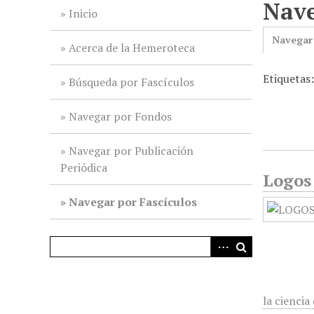
Nave
i
Inicio
n
Navegar
c
Acerca de la Hemeroteca
i
Etiquetas
p
Búsqueda por Fascículos
a
l
Navegar por Fondos
Navegar por Publicación
Periódica
Logos 
Navegar por Fascículos
la ciencia