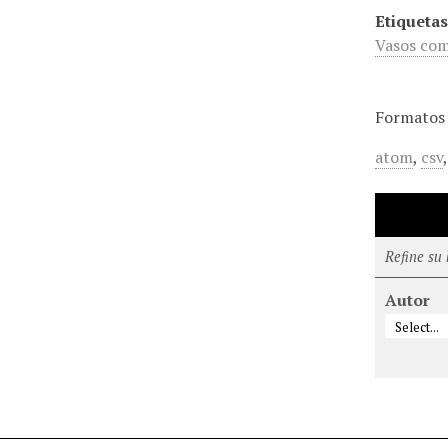
Etiquetas
Vasos co
Formatos 
atom
,
csv
Refine su
Autor