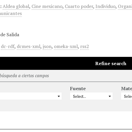
:
Aldea global
,
Cine mexicano
,
Cuarto poder
,
Individuo
,
Organ
municantes
de Salida
,
dc-rdf
,
dcmes-xml
,
json
,
omeka-xml
,
rss2
Refine search
 búsqueda a ciertos campos
Fuente
Mate