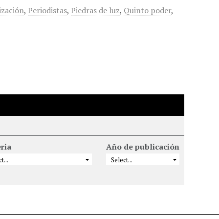
ización
,
Periodistas
,
Piedras de luz
,
Quinto poder
,
ria
Año de publicación