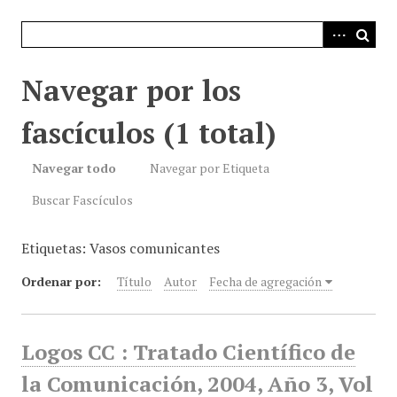
i
n
c
i
Navegar por los
p
a
fascículos (1 total)
l
Navegar todo
Navegar por Etiqueta
Buscar Fascículos
Etiquetas: Vasos comunicantes
Ordenar por:
Título
Autor
Fecha de agregación
Logos CC : Tratado Científico de
la Comunicación, 2004, Año 3, Vol