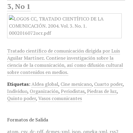
3, No 1
Tratado científico de comunicación dirigida por Luis
Aguilar Martínez. Contiene investigación sobre la
ciencia de la comunicación, así como difusión cultural
sobre contenidos en medios.
Etiquetas:
Aldea global
,
Cine mexicano
,
Cuarto poder
,
Individuo
,
Organización
,
Periodistas
,
Piedras de luz
,
Quinto poder
,
Vasos comunicantes
Formatos de Salida
atom
,
csv
,
dc-rdf
,
dcmes-xml
,
json
,
omeka-xml
,
rss2