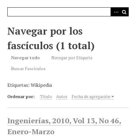
i
n
c
i
Navegar por los
p
a
fascículos (1 total)
l
Navegar todo
Navegar por Etiqueta
Buscar Fascículos
Etiquetas: Wikipedia
Ordenar por:
Título
Autor
Fecha de agregación
Ingenierías, 2010, Vol 13, No 46,
Enero-Marzo