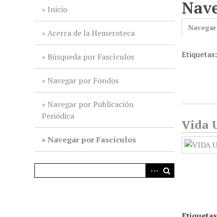
Nave
i
Inicio
n
Navegar
c
Acerca de la Hemeroteca
i
Etiquetas
p
Búsqueda por Fascículos
a
l
Navegar por Fondos
Navegar por Publicación
Periódica
Vida U
Navegar por Fascículos
Etiquetas