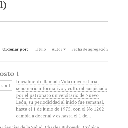
l)
Ordenar por:
Título
Autor
Fecha de agregación
osto 1
Inicialmente llamada Vida universitaria:
semanario informativo y cultural auspiciado
por el patronato universitario de Nuevo
León, su periodicidad al inicio fue semanal,
hasta el 1 de junio de 1975, con el No 1262
cambia a docenal y es hasta el 1 de…
 Ciencias de la Salud
,
Charles Bukowski
,
Crónica
,