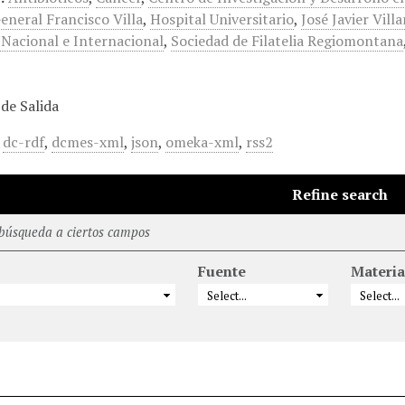
eneral Francisco Villa
,
Hospital Universitario
,
José Javier Villa
 Nacional e Internacional
,
Sociedad de Filatelia Regiomontana
de Salida
,
dc-rdf
,
dcmes-xml
,
json
,
omeka-xml
,
rss2
Refine search
 búsqueda a ciertos campos
Fuente
Materia