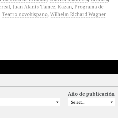
rreal
,
Juan Alanís Tamez
,
Kazan
,
Programa de
,
Teatro novohispano
,
Wilhelm Richard Wagner
Año de publicación