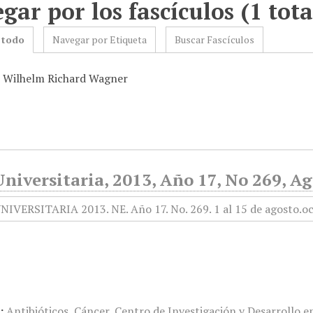
gar por los fascículos (1 tota
 todo
Navegar por Etiqueta
Buscar Fascículos
: Wilhelm Richard Wagner
niversitaria, 2013, Año 17, No 269, Ag
:
Antibióticos
,
Cáncer
,
Centro de Investigación y Desarrollo en