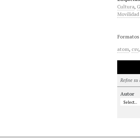
Cultura
,
G
Movilidad
Formatos 
atom
,
csv
Refine su
Autor