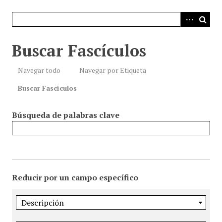
i
n
c
i
Buscar Fascículos
p
a
Navegar todo
Navegar por Etiqueta
l
Buscar Fascículos
Búsqueda de palabras clave
Reducir por un campo específico