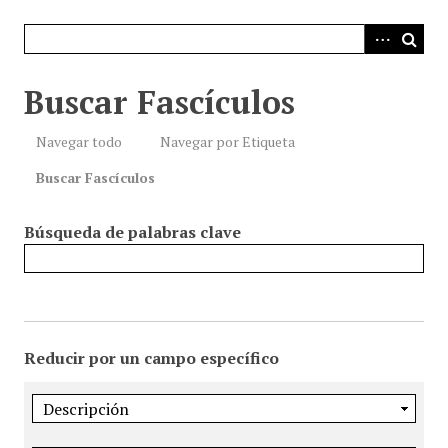
i
n
c
i
Buscar Fascículos
p
a
Navegar todo
Navegar por Etiqueta
l
Buscar Fascículos
Búsqueda de palabras clave
Reducir por un campo específico