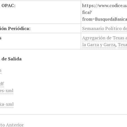
n OPAC:
https://www.codice.u
fica?
from=BusquedaBasic
ión Periódica:
Semanario Político d
s
Agregación de Texas 
la Garza y Garza
,
Texa
 de Salida
m
df
es-xml
ka-xml
to Anterior