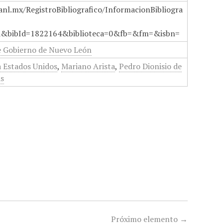
anl.mx/RegistroBibliografico/InformacionBibliogra
a&bibId=1822164&biblioteca=0&fb=&fm=&isbn=
e Gobierno de Nuevo León
a Estados Unidos
,
Mariano Arista
,
Pedro Dionisio de
s
Próximo elemento →