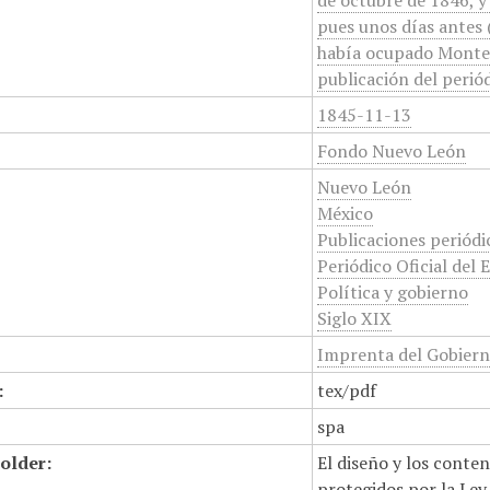
de octubre de 1846, y 
pues unos días antes 
había ocupado Monter
publicación del periód
1845-11-13
Fondo Nuevo León
Nuevo León
México
Publicaciones periódi
Periódico Oficial del 
Política y gobierno
Siglo XIX
Imprenta del Gobiern
:
tex/pdf
spa
older:
El diseño y los conte
protegidos por la Ley 