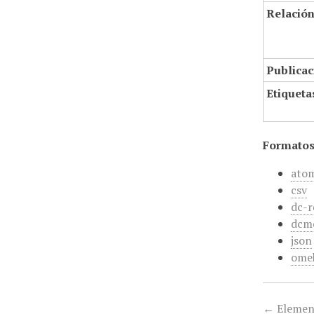
Relació
Publicac
Etiqueta
Formatos
ato
csv
dc-r
dcm
json
ome
← Elemen