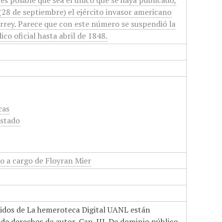
es posible que sea el único que se haya publicado,
(28 de septiembre) el ejército invasor americano
rey. Parece que con este número se suspendió la
ico oficial hasta abril de 1848.
cas
Estado
o a cargo de Floyran Mier
nidos de La hemeroteca Digital UANL están
de derechos de autor, Cap. III. De dominio público.