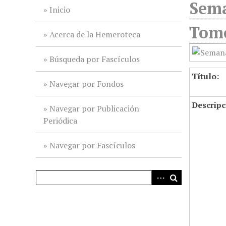
Sema
i
Inicio
n
Tomo
c
Acerca de la Hemeroteca
i
p
Búsqueda por Fascículos
a
Título:
l
Navegar por Fondos
Descripc
Navegar por Publicación
Periódica
Navegar por Fascículos