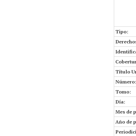
Tipo:
Derechos
Identifi
Cobertur
Título U
Número
Tomo:
Día:
Mes de p
Año de p
Periodic