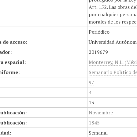
Art. 152. Las obras d
por cualquier persona,
morales de los respec
Periódico
 de acceso:
Universidad Autónom
cador:
2019679
a espacial:
Monterrey, N.L. (Méxi
niforme:
Semanario Político d
:
97
4
13
ublicación:
Noviembre
ublicación:
1845
idad:
Semanal