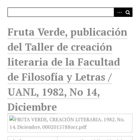
i
n
c
i
Fruta Verde, publicación
p
a
del Taller de creación
l
literaria de la Facultad
de Filosofía y Letras /
UANL, 1982, No 14,
Diciembre