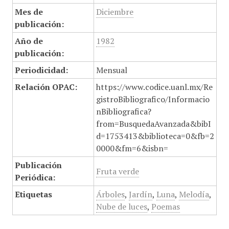
Mes de
Diciembre
publicación:
Año de
1982
publicación:
Periodicidad:
Mensual
Relación OPAC:
https://www.codice.uanl.mx/Re
gistroBibliografico/Informacio
nBibliografica?
from=BusquedaAvanzada&bibI
d=1753413&biblioteca=0&fb=2
0000&fm=6&isbn=
Publicación
Fruta verde
Periódica:
Etiquetas
Árboles
,
Jardín
,
Luna
,
Melodía
,
Nube de luces
,
Poemas