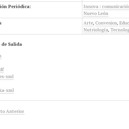
ión Periódica:
Innova : comunicació
Nuevo León
s
Arte
,
Convenios
,
Educ
Nutriología
,
Tecnolo
 de Salida
m
df
es-xml
ka-xml
to Anterior