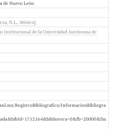
a de Nuevo León
rza, N.L., México]
n Institucional de la Universidad Autónoma de
anl.mx/RegistroBibliografico/InformacionBibliogra
ada&bibId=1752164&biblioteca=0&fb=20000&fm