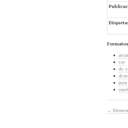
Publicac
Etiqueta
Formatos
ato
csv
dc-r
dcm
json
ome
← Elemen