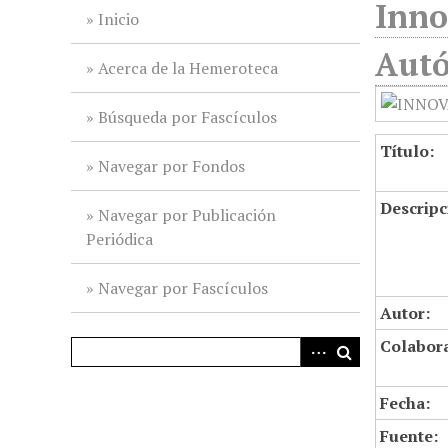
Inno
i
Inicio
n
Autó
c
Acerca de la Hemeroteca
i
p
Búsqueda por Fascículos
a
Título:
l
Navegar por Fondos
Descripc
Navegar por Publicación
Periódica
Navegar por Fascículos
Autor:
Colabor
Fecha:
Fuente: