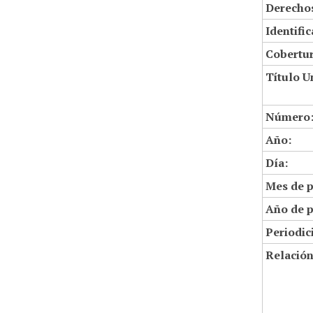
Derechos
Identifi
Cobertur
Título U
Número
Año:
Día:
Mes de p
Año de p
Periodic
Relació