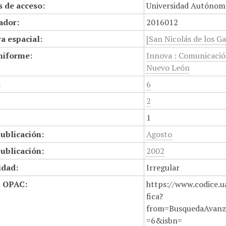
 de acceso:
Universidad Autónom
cador:
2016012
a espacial:
[San Nicolás de los Ga
niforme:
Innova : Comunicació
Nuevo León
:
6
2
1
ublicación:
Agosto
ublicación:
2002
idad:
Irregular
n OPAC:
https://www.codice.u
fica?
from=BusquedaAvanz
=6&isbn=