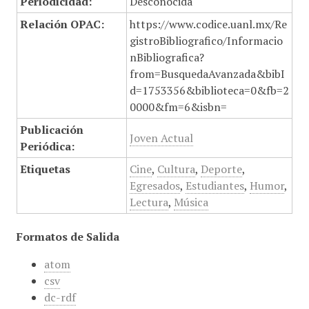
Periodicidad:
Desconocida
Relación OPAC:
https://www.codice.uanl.mx/Re
gistroBibliografico/Informacio
nBibliografica?
from=BusquedaAvanzada&bibI
d=1753356&biblioteca=0&fb=2
0000&fm=6&isbn=
Publicación
Joven Actual
Periódica:
Etiquetas
Cine
,
Cultura
,
Deporte
,
Egresados
,
Estudiantes
,
Humor
,
Lectura
,
Música
Formatos de Salida
atom
csv
dc-rdf