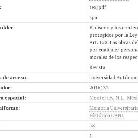
:
tex/pdf
spa
older:
El diseño y los conte
protegidos por la Ley 
Art. 152. Las obras d
por cualquier persona,
morales de los respec
Revista
 de acceso:
Universidad Autónom
cador:
2016132
a espacial:
Monterrey, N.L., Méx
niforme:
Memoria Universitari
Histórico UANL
:
58
1