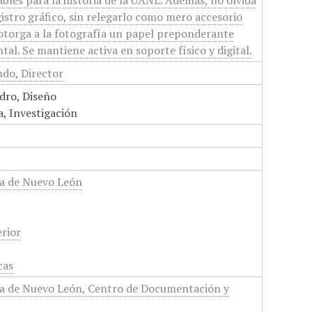
ables para la historia de la UANL. Además, no olvida
gistro gráfico, sin relegarlo como mero accesorio
e otorga a la fotografía un papel preponderante
l. Se mantiene activa en soporte físico y digital.
do, Director
dro, Diseño
, Investigación
a de Nuevo León
rior
cas
a de Nuevo León, Centro de Documentación y