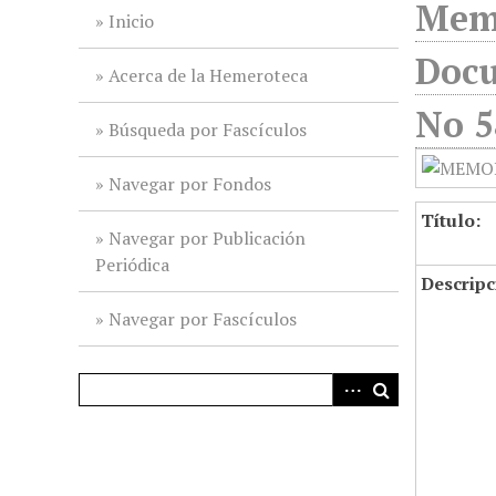
Memo
i
Inicio
n
Docu
c
Acerca de la Hemeroteca
i
No 5
p
Búsqueda por Fascículos
a
l
Navegar por Fondos
Título:
Navegar por Publicación
Periódica
Descripc
Navegar por Fascículos