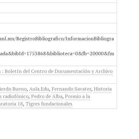
anl.mx/RegistroBibliografico/InformacionBibliogra
ada&bibId=1753868&biblioteca=0&fb=20000&fm
a : Boletín del Centro de Documentación y Archivo
uierdo Bueno
,
Aula.Edu
,
Fernando Savater
,
Historia
 radiofónico
,
Pedro de Alba
,
Premio a la
ratoria 18
,
Tigres fundacionales