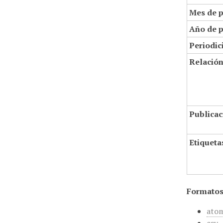
Mes de p
Año de p
Periodic
Relació
Publicac
Etiqueta
Formatos
ato