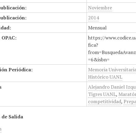
ublicación:
Noviembre
ublicación:
2014
idad:
Mensual
n OPAC:
https://www.codice.u
fica?
from=BusquedaAvanz
=6&isbn=
ión Periódica:
Memoria Universitari
Histórico UANL
s
Alejandro Daniel Izq
Tigres UANL
,
Maratón
competitividad
,
Prepa
 de Salida
m