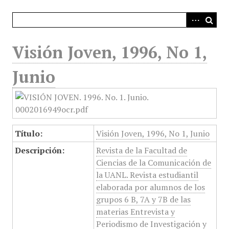
i
n
c
i
Visión Joven, 1996, No 1,
p
a
Junio
l
Título:
Visión Joven, 1996, No 1, Junio
Descripción:
Revista de la Facultad de
Ciencias de la Comunicación de
la UANL. Revista estudiantil
elaborada por alumnos de los
grupos 6 B, 7A y 7B de las
materias Entrevista y
Periodismo de Investigación y