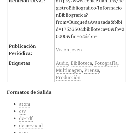
Relación OPAC:
https://www.codice.uanl.mx/Re
gistroBibliografico/Informacio
nBibliografica?
from=BusquedaAvanzada&bibI
d=1753330&biblioteca=0&fb=2
0000&fm=6&isbn=
Publicación
Visión joven
Periódica:
Etiquetas
Audio
,
Biblioteca
,
Fotografía
,
Multimagen
,
Prensa
,
Producción
Formatos de Salida
atom
csv
dc-rdf
dcmes-xml
json