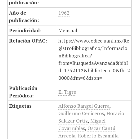
publicación:
Año de
1962
publicación:
Periodicidad:
Mensual
Relación OPAC:
https://www.codice.uanl.mx/Re
gistroBibliografico/Informacio
nBibliografica?
from=BusquedaAvanzada&bibI
d=1752112&biblioteca=0&fb=2
0000&fm=6&isbn=
Publicación
El Tigre
Periódica:
Etiquetas
Alfonso Rangel Guerra
,
Guillermo Ceniceros
,
Horacio
Salazar Ortiz
,
Miguel
Covarrubias
,
Oscar Cantú
Arreola
,
Roberto Escamilla