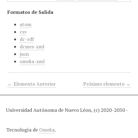
Formatos de Salida
atom
csv
dc-rdf
dcmes-xml
json
omeka-xml
← Elemento Anterior
Próximo elemento →
Universidad Autónoma de Nuevo Léon, (c) 2020-2030 -
Tecnología de
Omeka
.