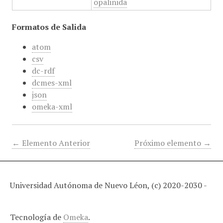
opalinida
Formatos de Salida
atom
csv
dc-rdf
dcmes-xml
json
omeka-xml
← Elemento Anterior
Próximo elemento →
Universidad Autónoma de Nuevo Léon, (c) 2020-2030 -
Tecnología de
Omeka
.