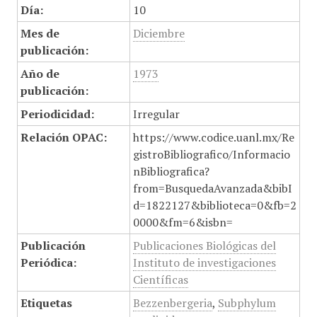
Día:
10
Mes de
Diciembre
publicación:
Año de
1973
publicación:
Periodicidad:
Irregular
Relación OPAC:
https://www.codice.uanl.mx/Re
gistroBibliografico/Informacio
nBibliografica?
from=BusquedaAvanzada&bibI
d=1822127&biblioteca=0&fb=2
0000&fm=6&isbn=
Publicación
Publicaciones Biológicas del
Periódica:
Instituto de investigaciones
Científicas
Etiquetas
Bezzenbergeria
,
Subphylum