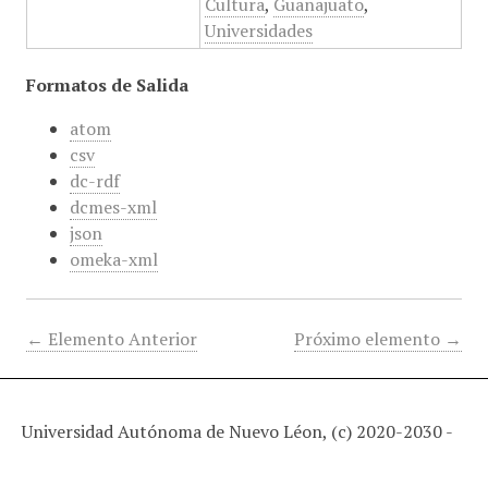
Cultura
,
Guanajuato
,
Universidades
Formatos de Salida
atom
csv
dc-rdf
dcmes-xml
json
omeka-xml
← Elemento Anterior
Próximo elemento →
Universidad Autónoma de Nuevo Léon, (c) 2020-2030 -