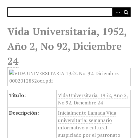
i
n
c
i
Vida Universitaria, 1952,
p
a
Año 2, No 92, Diciembre
l
24
Título:
Vida Universitaria, 1952, Año 2,
No 92, Diciembre 24
Descripción:
Inicialmente llamada Vida
universitaria: semanario
informativo y cultural
auspiciado por el patronato