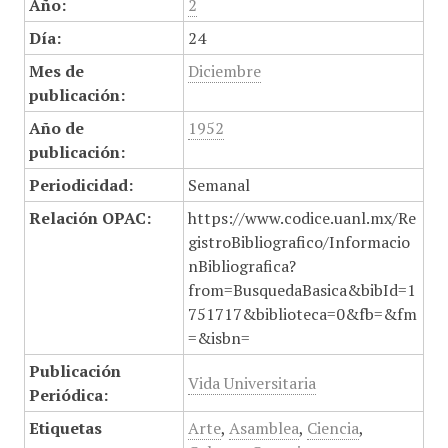
Año:
2
Día:
24
Mes de
Diciembre
publicación:
Año de
1952
publicación:
Periodicidad:
Semanal
Relación OPAC:
https://www.codice.uanl.mx/Re
gistroBibliografico/Informacio
nBibliografica?
from=BusquedaBasica&bibId=1
751717&biblioteca=0&fb=&fm
=&isbn=
Publicación
Vida Universitaria
Periódica:
Etiquetas
Arte
,
Asamblea
,
Ciencia
,