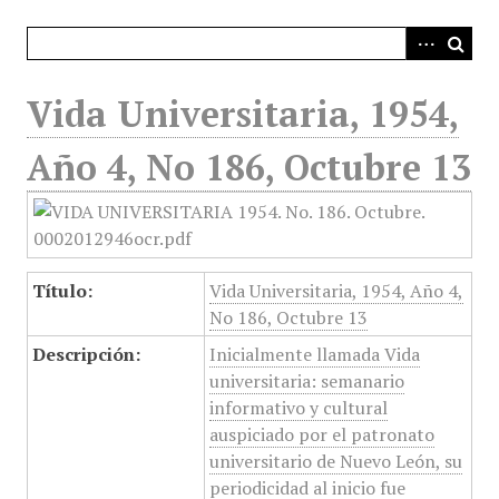
i
n
c
i
Vida Universitaria, 1954,
p
a
Año 4, No 186, Octubre 13
l
Título:
Vida Universitaria, 1954, Año 4,
No 186, Octubre 13
Descripción:
Inicialmente llamada Vida
universitaria: semanario
informativo y cultural
auspiciado por el patronato
universitario de Nuevo León, su
periodicidad al inicio fue