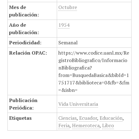
Mes de
Octubre
publicación:
Año de
1954
publicación:
Periodicidad:
Semanal
Relación OPAC:
https://www.codice.uanl.mx/Re
gistroBibliografico/Informacio
nBibliografica?
from=BusquedaBasica&bibId=1
751717&biblioteca=0&fb=&fm
=&isbn=
Publicación
Vida Universitaria
Periódica:
Etiquetas
Ciencias
,
Ecuador
,
Educación
,
Feria
,
Hemeroteca
,
Libro