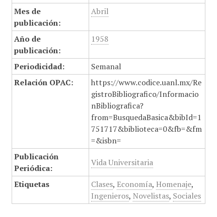
Mes de
Abril
publicación:
Año de
1958
publicación:
Periodicidad:
Semanal
Relación OPAC:
https://www.codice.uanl.mx/Re
gistroBibliografico/Informacio
nBibliografica?
from=BusquedaBasica&bibId=1
751717&biblioteca=0&fb=&fm
=&isbn=
Publicación
Vida Universitaria
Periódica:
Etiquetas
Clases
,
Economía
,
Homenaje
,
Ingenieros
,
Novelistas
,
Sociales