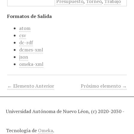
Presupuesto
,
Torneo
,
Trabajo
Formatos de Salida
atom
csv
dc-rdf
dcmes-xml
json
omeka-xml
← Elemento Anterior
Próximo elemento →
Universidad Autónoma de Nuevo Léon, (c) 2020-2030 -
Tecnología de
Omeka
.