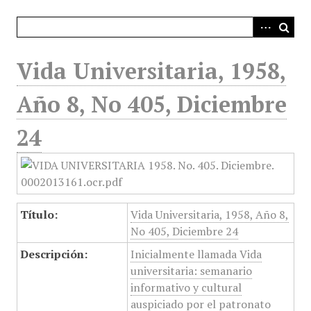
i
n
c
i
Vida Universitaria, 1958,
p
a
Año 8, No 405, Diciembre
l
24
Título:
Vida Universitaria, 1958, Año 8,
No 405, Diciembre 24
Descripción:
Inicialmente llamada Vida
universitaria: semanario
informativo y cultural
auspiciado por el patronato