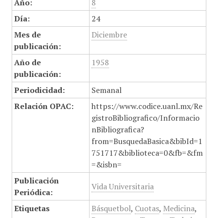
Año:
8
Día:
24
Mes de
Diciembre
publicación:
Año de
1958
publicación:
Periodicidad:
Semanal
Relación OPAC:
https://www.codice.uanl.mx/Re
gistroBibliografico/Informacio
nBibliografica?
from=BusquedaBasica&bibId=1
751717&biblioteca=0&fb=&fm
=&isbn=
Publicación
Vida Universitaria
Periódica:
Etiquetas
Básquetbol
,
Cuotas
,
Medicina
,