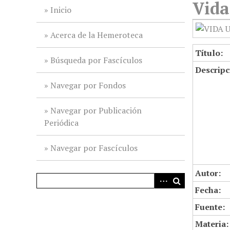
Vida
i
Inicio
n
c
Acerca de la Hemeroteca
i
Título:
p
Búsqueda por Fascículos
Descripc
a
l
Navegar por Fondos
Navegar por Publicación
Periódica
Navegar por Fascículos
Autor:
Fecha:
Fuente:
Materia: