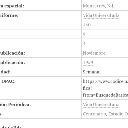
a espacial:
Monterrey, N.L.
niforme:
Vida Universitaria
:
450
9
4
ublicación:
Noviembre
ublicación:
1959
idad:
Semanal
n OPAC:
https://www.codice.u
fica?
from=BusquedaBasic
ión Periódica:
Vida Universitaria
s
Centenario
,
Estadio 