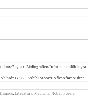
anl.mx/RegistroBibliografico/InformacionBibliogra
a&bibId=1751717&biblioteca=0&fb=&fm=&isbn=
Olímpico
,
Literatura
,
Medicina
,
Nobel
,
Poesía