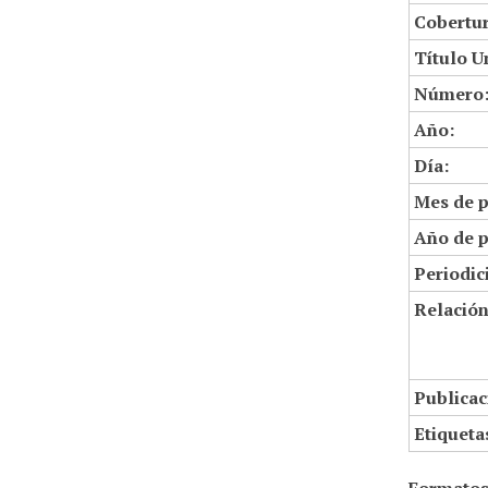
Cobertur
Título U
Número
Año:
Día:
Mes de p
Año de p
Periodic
Relació
Publicac
Etiqueta