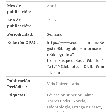
Mes de
Abril
publicación:
Año de
1966
publicación:
Periodicidad:
Semanal
Relación OPAC:
https://www.codice.uanl.mx/Re
gistroBibliografico/Informacio
nBibliografica?
from=BusquedaBasica&bibId=1
751717&biblioteca=0&fb=&fm
=&isbn=
Publicación
Vida Universitaria
Periódica:
Etiquetas
Educación superior
,
Jaime
Torres Bodet
,
Novela
,
Odontología
,
Ortega y Gasset
,