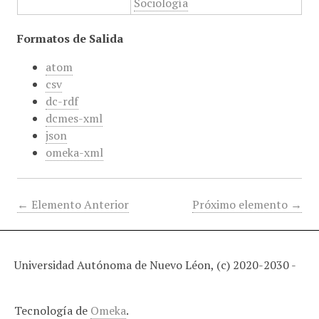
Sociología
Formatos de Salida
atom
csv
dc-rdf
dcmes-xml
json
omeka-xml
← Elemento Anterior
Próximo elemento →
Universidad Autónoma de Nuevo Léon, (c) 2020-2030 -
Tecnología de
Omeka
.