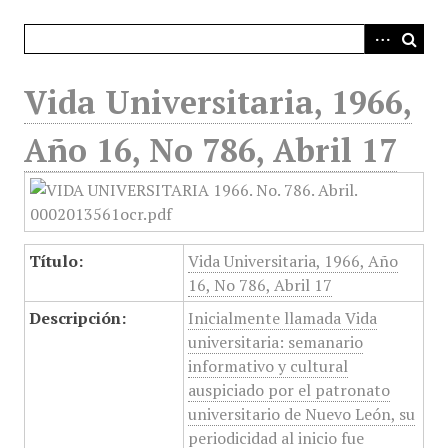
i
n
c
i
Vida Universitaria, 1966,
p
a
Año 16, No 786, Abril 17
l
Título:
Vida Universitaria, 1966, Año
16, No 786, Abril 17
Descripción:
Inicialmente llamada Vida
universitaria: semanario
informativo y cultural
auspiciado por el patronato
universitario de Nuevo León, su
periodicidad al inicio fue