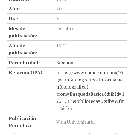
Año:
20
Día:
3
Mes de
Octubre
publicación:
Año de
1971
publicación:
Periodicidad:
Semanal
Relación OPAC:
https://www.codice.uanl.mx/Re
gistroBibliografico/Informacio
nBibliografica?
from=BusquedaBasica&bibId=1
751717&biblioteca=0&fb=&fm
=&isbn=
Publicación
Vida Universitaria
Periódica: