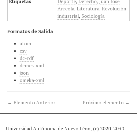
Etiquetas
Deporte
,
Derecho
,
Juan José
Arreola
,
Literatura
,
Revolución
industrial
,
Sociología
Formatos de Salida
atom
csv
dc-rdf
dcmes-xml
json
omeka-xml
← Elemento Anterior
Próximo elemento →
Universidad Autónoma de Nuevo Léon, (c) 2020-2030 -