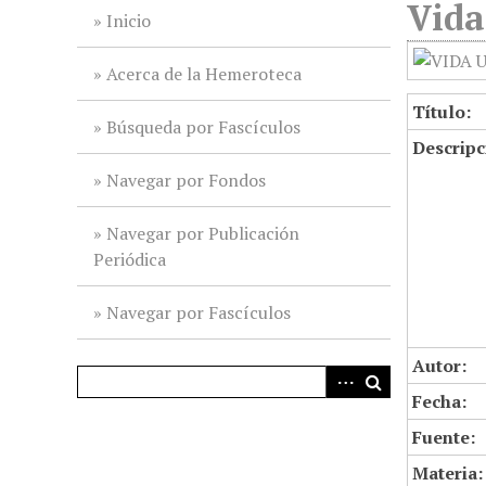
Vida
i
Inicio
n
c
Acerca de la Hemeroteca
i
Título:
p
Búsqueda por Fascículos
Descripc
a
l
Navegar por Fondos
Navegar por Publicación
Periódica
Navegar por Fascículos
Autor:
Fecha:
Fuente:
Materia: