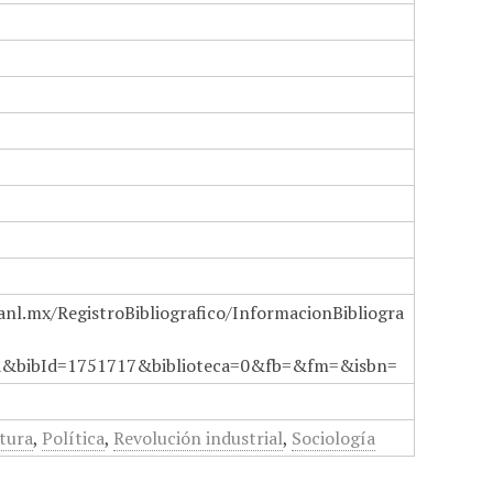
anl.mx/RegistroBibliografico/InformacionBibliogra
a&bibId=1751717&biblioteca=0&fb=&fm=&isbn=
atura
,
Política
,
Revolución industrial
,
Sociología