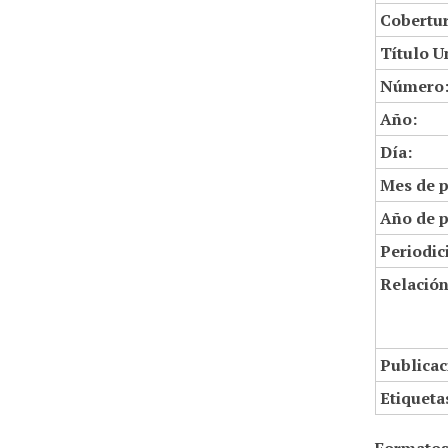
Cobertur
Título U
Número
Año:
Día:
Mes de p
Año de p
Periodic
Relació
Publicac
Etiqueta