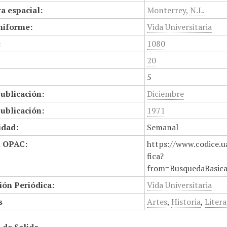
a espacial:
Monterrey, N.L.
niforme:
Vida Universitaria
:
1080
20
5
ublicación:
Diciembre
ublicación:
1971
idad:
Semanal
n OPAC:
https://www.codice.u
fica?
from=BusquedaBasic
ión Periódica:
Vida Universitaria
s
Artes
,
Historia
,
Liter