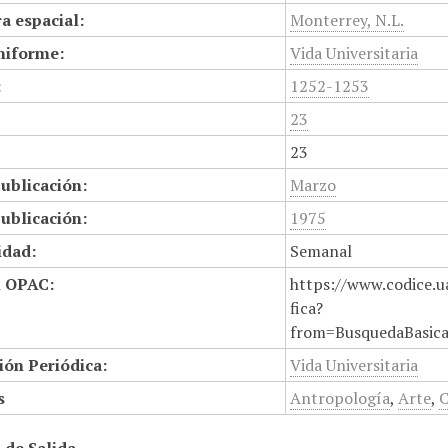
a espacial:
Monterrey, N.L.
niforme:
Vida Universitaria
:
1252-1253
23
23
ublicación:
Marzo
ublicación:
1975
idad:
Semanal
n OPAC:
https://www.codice.u
fica?
from=BusquedaBasic
ión Periódica:
Vida Universitaria
s
Antropología
,
Arte
,
C