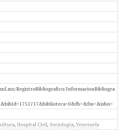
anl.mx/RegistroBibliografico/InformacionBibliogra
a&bibId=1751717&biblioteca=0&fb=&fm=&isbn=
ultura
,
Hospital Civil
,
Sociología
,
Venezuela