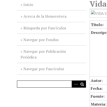
Vida
i
Inicio
n
c
Acerca de la Hemeroteca
i
Título:
p
Búsqueda por Fascículos
Descripc
a
l
Navegar por Fondos
Navegar por Publicación
Periódica
Navegar por Fascículos
Autor:
Fecha:
Fuente:
Materia: