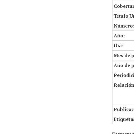
Cobertur
Título U
Número
Año:
Día:
Mes de p
Año de p
Periodic
Relació
Publicac
Etiqueta