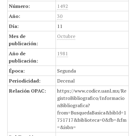
Número:
1492
Año:
30
Día:
11
Mes de
Octubre
publicación:
Año de
1981
publicación:
Época:
Segunda
Periodicidad:
Decenal
Relación OPAC:
https://www.codice.uanl.mx/Re
gistroBibliografico/Informacio
nBibliografica?
from=BusquedaBasica&bibId=1
751717&biblioteca=0&fb=&fm
=&isbn=