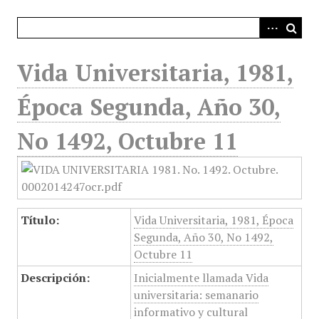
i
n
c
i
Vida Universitaria, 1981,
p
a
Época Segunda, Año 30,
l
No 1492, Octubre 11
Título:
Vida Universitaria, 1981, Época
Segunda, Año 30, No 1492,
Octubre 11
Descripción:
Inicialmente llamada Vida
universitaria: semanario
informativo y cultural